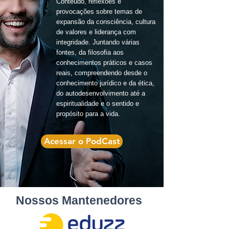
Conteúdo, reflexões e
provocações sobre temas de
expansão da consciência, cultura
de valores e liderança com
integridade. Juntando várias
fontes, da filosofia aos
conhecimentos práticos e casos
reais, compreendendo desde o
conhecimento jurídico e da ética,
do autodesenvolvimento até a
espiritualidade e o sentido e
propósito para a vida.
Acessar o PodCast
Nossos Mantenedores