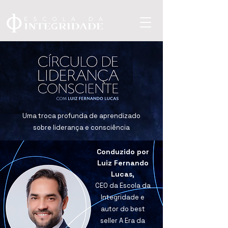
Uma troca profunda de aprendizado
sobre liderança e consciência
Conduzido por
Luiz Fernando
Lucas,
CEO da Escola da
Integridade e
autor do best
seller A Era da